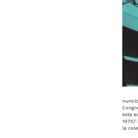
nuncio
Congre
esta e
1975)"
la cel