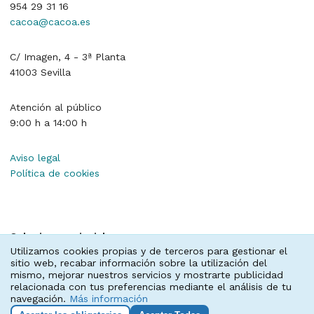
954 29 31 16
cacoa@cacoa.es
C/ Imagen, 4 - 3ª Planta
41003 Sevilla
Atención al público
9:00 h a 14:00 h
Aviso legal
Política de cookies
Colegios provinciales
Utilizamos cookies propias y de terceros para gestionar el
sitio web, recabar información sobre la utilización del
Almería
,
Cádiz
,
Córdoba
,
Granada
,
Huelva
,
Jaén
,
mismo, mejorar nuestros servicios y mostrarte publicidad
Málaga
,
Sevilla
relacionada con tus preferencias mediante el análisis de tu
navegación.
Más información