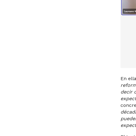
En ell
reform
decir 
expect
concre
década
pueden
expect