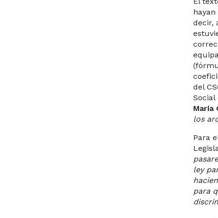
El tex
hayan 
decir,
estuvi
correc
equipa
(fórmu
coefic
del CS
Social
María
los ar
Para e
Legisla
pasare
ley par
hacien
para q
discri