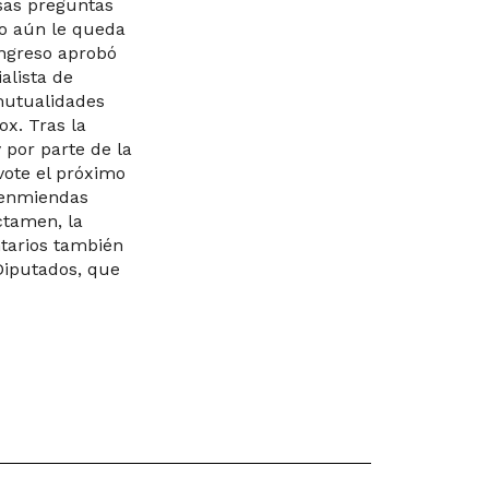
sas preguntas
xto aún le queda
ongreso aprobó
ialista de
 mutualidades
ox. Tras la
 por parte de la
vote el próximo
 enmiendas
ctamen, la
ntarios también
Diputados, que