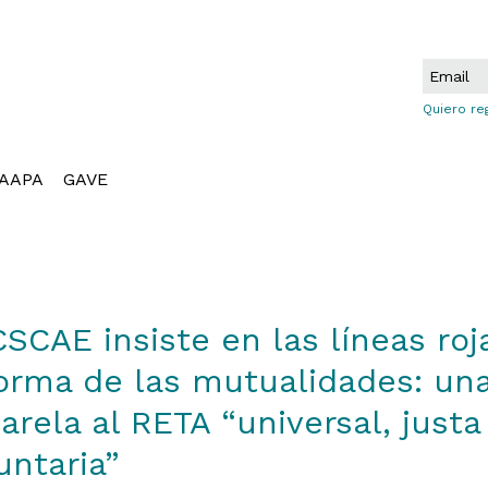
Quiero re
AAPA
GAVE
CSCAE insiste en las líneas roj
orma de las mutualidades: un
arela al RETA “universal, justa
untaria”