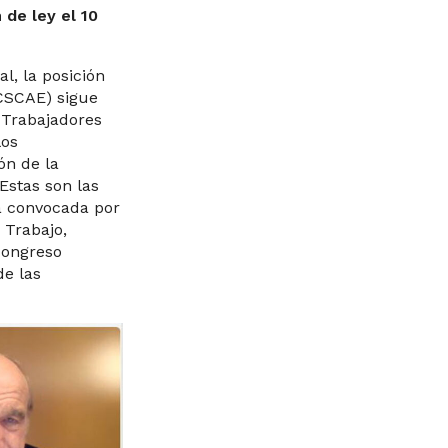
 de ley el 10
l, la posición
(CSCAE) sigue
 Trabajadores
los
ón de la
Estas son las
a convocada por
 Trabajo,
Congreso
de las