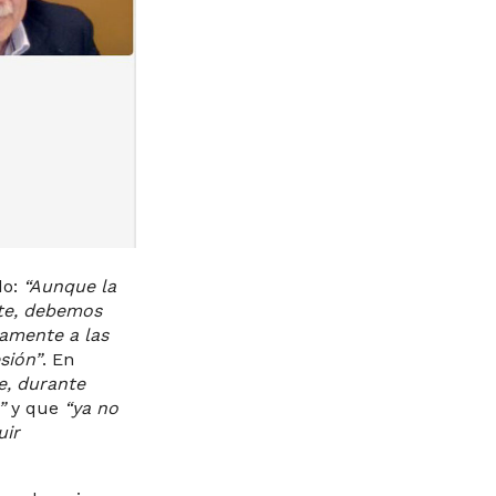
do:
“Aunque la
nte, debemos
namente a las
sión”
. En
e, durante
a”
y que
“ya no
uir