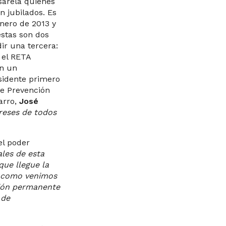
sarela quienes
n jubilados. Es
enero de 2013 y
éstas son dos
ir una tercera:
 el RETA
en un
esidente primero
de Prevención
arro,
José
reses de todos
el poder
ales de esta
ue llegue la
 como venimos
ción permanente
 de