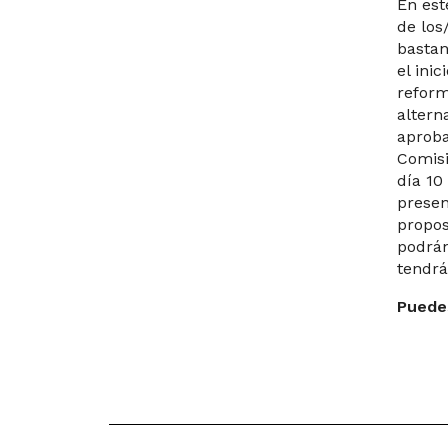
En est
de los
bastan
el ini
reform
altern
aproba
Comisi
día 10
presen
propos
podrán
tendrá
Puedes