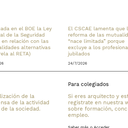
cada en el BOE la Ley
El CSCAE lamenta que 
al de la Seguridad
reforma de las mutuali
l en relación con las
“nace limitada” porque
lidades alternativas
excluye a los profesiona
rela al RETA)
jubilados
26
24/7/2026
Para colegiados
lización de la
Si eres arquitecto y e
nsa de la actividad
regístrate en nuestra 
 de la sociedad.
sobre formación, concu
empleo.
Saber más
o
Acceder