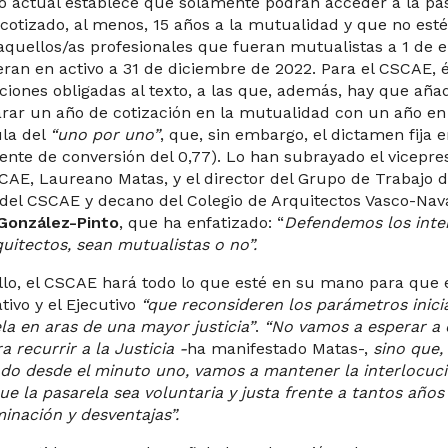
to actual establece que solamente podrán acceder a la pa
cotizado, al menos, 15 años a la mutualidad y que no esté
 aquellos/as profesionales que fueran mutualistas a 1 de 
eran en activo a 31 de diciembre de 2022. Para el CSCAE, 
ciones obligadas al texto, a las que, además, hay que añad
rar un año de cotización en la mutualidad con un año en
la del
“uno por uno”
, que, sin embargo, el dictamen fija 
iente de conversión del 0,77). Lo han subrayado el vicepr
CAE, Laureano Matas, y el director del Grupo de Trabajo 
 del CSCAE y decano del Colegio de Arquitectos Vasco-Nav
 González-Pinto
, que ha enfatizado: “
Defendemos los inte
quitectos, sean mutualistas o no”.
llo, el CSCAE hará todo lo que esté en su mano para que 
tivo y el Ejecutivo
“que reconsideren los parámetros inici
la en aras de una mayor justicia”
.
“No vamos a esperar a q
a recurrir a la Justicia -
ha manifestado Matas-,
sino que,
do desde el minuto uno, vamos a mantener la interlocu
ue la pasarela sea voluntaria y justa frente a tantos años
minación y desventajas”.