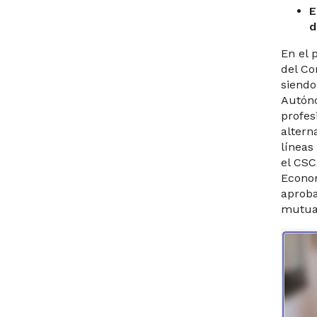
E
d
En el 
del Co
siendo
Autón
profes
altern
líneas
el CSC
Econom
aproba
mutua