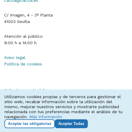
cacoa@cacoa.es
C/ Imagen, 4 - 3ª Planta
41003 Sevilla
Atención al público
9:00 h a 14:00 h
Aviso legal
Política de cookies
Colegios provinciales
Utilizamos cookies propias y de terceros para gestionar el
sitio web, recabar información sobre la utilización del
Almería
,
Cádiz
,
Córdoba
,
Granada
,
Huelva
,
Jaén
,
mismo, mejorar nuestros servicios y mostrarte publicidad
Málaga
,
Sevilla
relacionada con tus preferencias mediante el análisis de tu
navegación.
Más información
Aceptar las obligatorias
Aceptar Todas