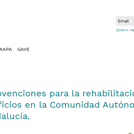
Quiero re
AAPA
GAVE
venciones para la rehabilitac
ficios en la Comunidad Autón
alucía.