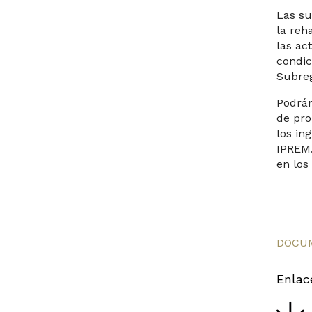
Las su
la reh
las ac
condic
Subre
Podrán
de pro
los in
IPREM.
en los
DOCU
Enlac