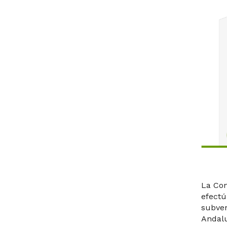
La Con
efectú
subven
Andalu