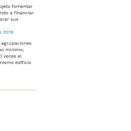
objeto fomentar
endo a financiar
orar sus
s
e 2019.
o agrupaciones
omo mínimo,
0 veces el
mismo edificio