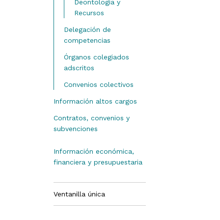
Deontología y
Recursos
Delegación de
competencias
Órganos colegiados
adscritos
Convenios colectivos
Información altos cargos
Contratos, convenios y
subvenciones
Convenios
Información económica,
financiera y presupuestaria
Encomiendas de gestión
Subvenciones y ayudas
públicas
Ventanilla única
Introducción