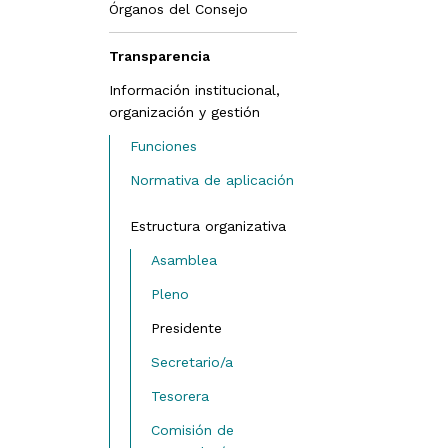
Órganos del Consejo
Asamblea
Transparencia
Pleno de Consejeros
Información institucional,
Presidente/a
organización y gestión
Secretario/a
Funciones
Tesorero/a
Normativa de aplicación
Comisión Deontológica y
CACOA
Estructura organizativa
de Recursos
CSCAE y Colegios de
Asamblea
Arquitectos
Pleno
Deontología
Presidente
Agrupaciones
Secretario/a
Leyes de Colegios
Profesionales
Tesorera
Otras
Comisión de