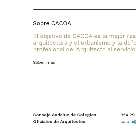
Información y formularios
Presentación de
documentación y
Sobre CACOA
solicitudes
El objetivo de CACOA es la mejor rea
Tramitación de
arquitectura y el urbanismo y la defe
procedimientos
profesional del Arquitecto al servicio
Trámites necesarios para
actividades de servicios
Saber más
Acceso a registros y bases
de datos
Reclamaciones y recursos
Consulta de Verificación de
Documentos (CSV)
Consejo Andaluz de Colegios
954 29 
Asociaciones sectoriales y
Oficiales de Arquitectos
cacoa@
organizaciones de
consumidores