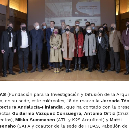
DAS
(Fundación para la Investigación y Difusión de la Arqu
o, en su sede, este miércoles, 16 de marzo la
Jornada Téc
tectura Andalucía-Finlandia’
, que ha contado con la pres
ectos
Guillermo Vázquez Consuegra, Antonio Ortiz
(Cruz 
ectos),
Mikko Summanen
(ATL y K2S Arquitect) y
Matti
senaho
(SAFA y coautor de la sede de FIDAS, Pabellón de 