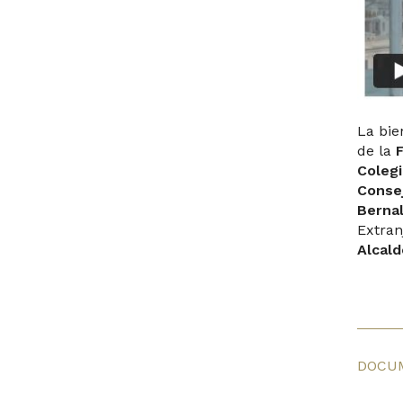
La bie
de la
F
Colegi
Conse
Berna
Extran
Alcald
DOCU