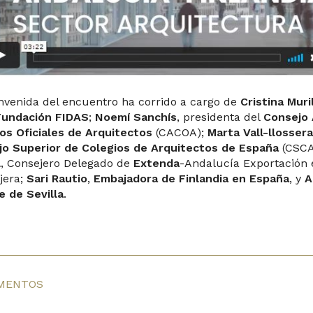
nvenida del encuentro ha corrido a cargo de
Cristina Muri
undación FIDAS
;
Noemí Sanchís
, presidenta del
Consejo 
os Oficiales de Arquitectos
(CACOA);
Marta Vall-llosser
jo Superior de Colegios de Arquitectos de España
(CSCA
l
, Consejero Delegado de
Extenda
-Andalucía Exportación 
jera;
Sari Rautio
,
Embajadora de Finlandia en España
, y
A
e de Sevilla
.
MENTOS