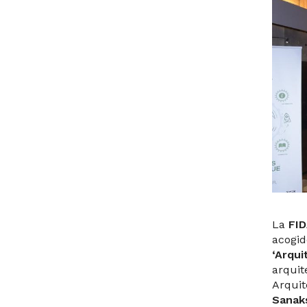
La
FI
acogid
‘Arqui
arquit
Arquit
Sanak