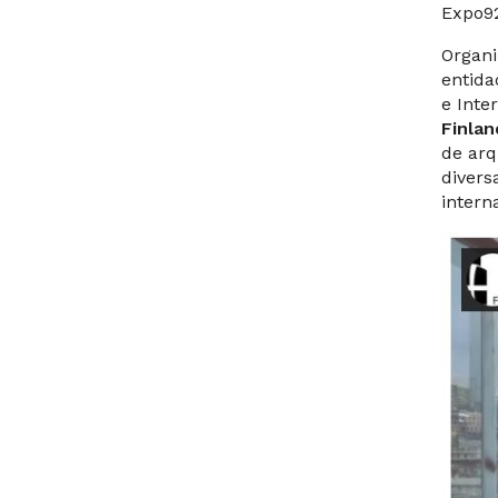
Expo92
Organ
entida
e Inte
Finlan
de arq
divers
intern