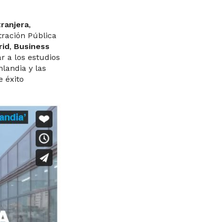
ranjera
,
tración Pública
rid
,
Business
ar a los estudios
nlandia y las
 éxito