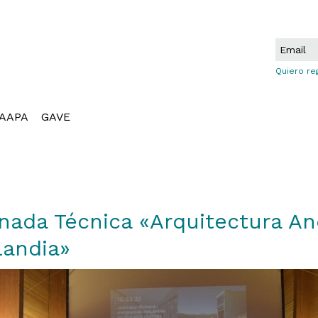
Quiero re
AAPA
GAVE
nada Técnica «Arquitectura An
landia»