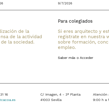
26
9/7/2026
Para colegiados
lización de la
Si eres arquitecto y e
nsa de la actividad
regístrate en nuestra 
 de la sociedad.
sobre formación, concu
empleo.
Saber más
o
Acceder
31 16
C/ Imagen, 4 - 3ª Planta
Atención 
cacoa.es
41003 Sevilla
9:00 h a 