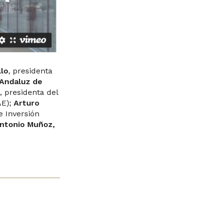
llo
, presidenta
Andaluz de
a
, presidenta del
E);
Arturo
e Inversión
ntonio Muñoz,