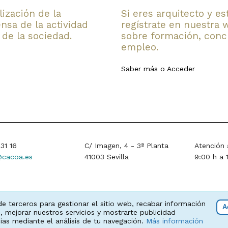
lización de la
Si eres arquitecto y e
nsa de la actividad
regístrate en nuestra 
 de la sociedad.
sobre formación, concu
empleo.
Saber más
o
Acceder
31 16
C/ Imagen, 4 - 3ª Planta
Atención 
cacoa.es
41003 Sevilla
9:00 h a 
ía
,
Cádiz
,
Córdoba
,
Granada
,
Huelva
,
Jaén
,
Málaga
,
Sevilla
de terceros para gestionar el sitio web, recabar información
A
, mejorar nuestros servicios y mostrarte publicidad
ias mediante el análisis de tu navegación.
Más información