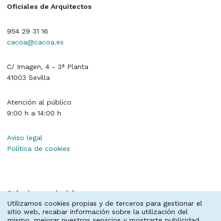
Oficiales de Arquitectos
954 29 31 16
cacoa@cacoa.es
C/ Imagen, 4 - 3ª Planta
41003 Sevilla
Atención al público
9:00 h a 14:00 h
Aviso legal
Política de cookies
Colegios provinciales
Utilizamos cookies propias y de terceros para gestionar el
sitio web, recabar información sobre la utilización del
Almería
,
Cádiz
,
Córdoba
,
Granada
,
Huelva
,
Jaén
,
mismo, mejorar nuestros servicios y mostrarte publicidad