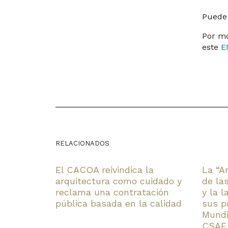
Puede
Por mo
este
E
RELACIONADOS
El CACOA reivindica la
La “A
arquitectura como cuidado y
de la
reclama una contratación
y la 
pública basada en la calidad
sus p
Mundi
CSAE